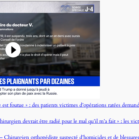
est foutue » : des patients victimes d’opérations ratées demand
rurgien devrait être radié pour le mal qu’il m’a fait » : les vi
Chirurgien orthopédiste suspecté d’homicides et de blessures in