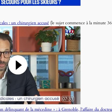
ales : un chirurgien accusé
(le sujet commence à la minute 36
délinquant de la mécedine » : à Grenoble, l’affaire du docteu