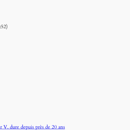
:52)
r V. dure depuis près de 20 ans