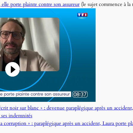
elle porte plainte contre son assureur
(le sujet commence à la 
t noir sur blanc » : devenue paraplégique après un accident, e
ses indemnités
 corruption » : paraplégique après un accident, Laura porte pl