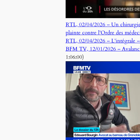
RTL, 02/04/2026 – Un chirurgien 
plainte contre l’Ordre des médec
RTL, 02/04/2026 – L’intégrale 
BFM TV, 12/01/2026 – Avalanches 
1:06:00)