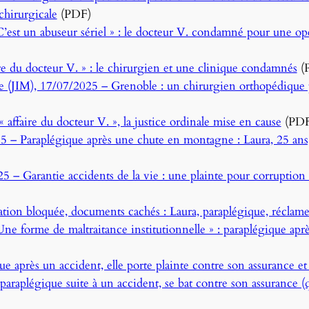
 chirurgicale
(PDF)
est un abuseur sériel » : le docteur V. condamné pour une opér
 du docteur V. » : le chirurgien et une clinique condamnés
(
e (JIM), 17/07/2025 – Grenoble : un chirurgien orthopédique 
ffaire du docteur V. », la justice ordinale mise en cause
(PDF
5 – Paraplégique après une chute en montagne : Laura, 25 ans,
5 – Garantie accidents de la vie : une plainte pour corruption
tion bloquée, documents cachés : Laura, paraplégique, réclame
e forme de maltraitance institutionnelle » : paraplégique aprè
e après un accident, elle porte plainte contre son assurance e
raplégique suite à un accident, se bat contre son assurance (q