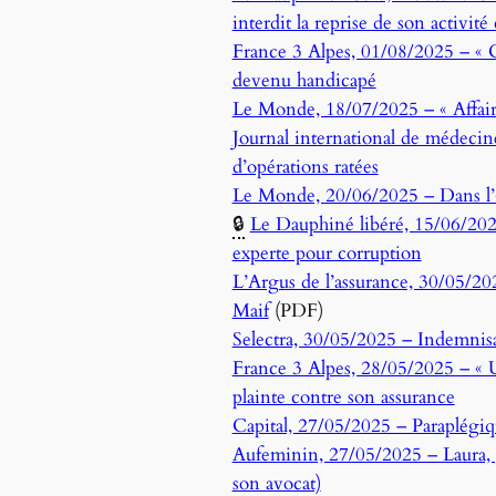
interdit la reprise de son activité
France 3 Alpes, 01/08/2025 – « C’
devenu handicapé
Le Monde, 18/07/2025 – « Affaire
Journal international de médecin
d’opérations ratées
Le Monde, 20/06/2025 – Dans l’« a
🔒
Le Dauphiné libéré, 15/06/202
experte pour corruption
L’Argus de l’assurance, 30/05/202
Maif
(PDF)
Selectra, 30/05/2025 – Indemnisa
France 3 Alpes, 28/05/2025 – « Un
plainte contre son assurance
Capital, 27/05/2025 – Paraplégiqu
Aufeminin, 27/05/2025 – Laura, pa
son avocat)