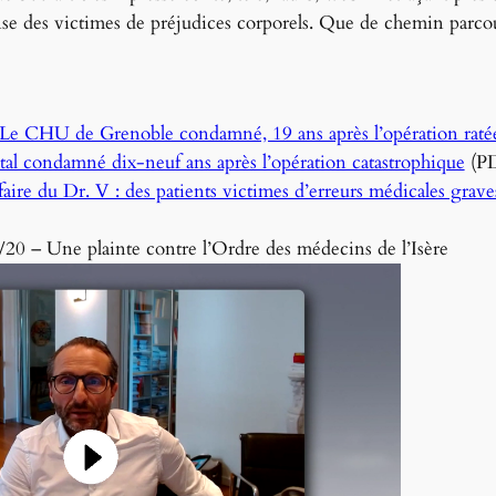
se des victimes de préjudices corporels. Que de chemin parcour
 Le CHU de Grenoble condamné, 19 ans après l’opération ratée
tal condamné dix-neuf ans après l’opération catastrophique
(P
ire du Dr. V : des patients victimes d’erreurs médicales graves
20 – Une plainte contre l’Ordre des médecins de l’Isère