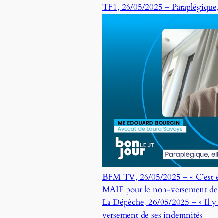
TF1, 26/05/2025 – Paraplégique, 
BFM TV, 26/05/2025 – « C’est écri
MAIF pour le non-versement de 
La Dépêche, 26/05/2025 – « Il y a
versement de ses indemnités